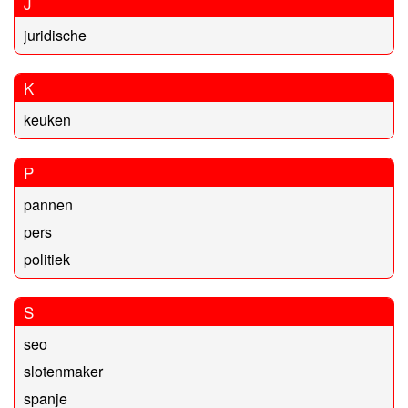
J
juridische
K
keuken
P
pannen
pers
politiek
S
seo
slotenmaker
spanje