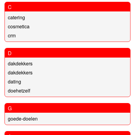
C
catering
cosmetica
crm
D
dakdekkers
dakdekkers
dating
doehetzelf
G
goede-doelen