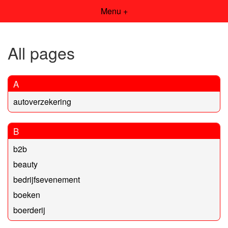
Menu +
All pages
A
autoverzekering
B
b2b
beauty
bedrijfsevenement
boeken
boerderij