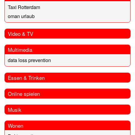
Taxi Rotterdam
oman urlaub
Video & TV
Multimedia
data loss prevention
Essen & Trinken
Online spielen
Musik
Wonen