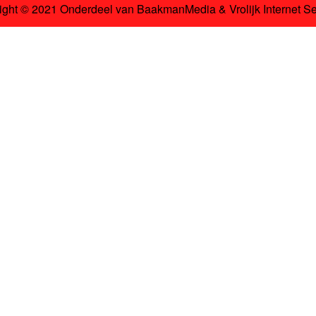
ight © 2021 Onderdeel van
BaakmanMedia
&
Vrolijk Internet S