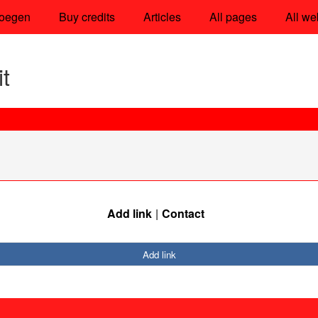
oegen
Buy credits
Articles
All pages
All we
t
Add link
Contact
Add link